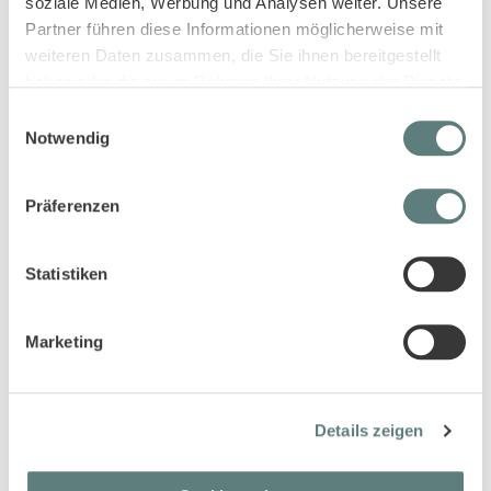
soziale Medien, Werbung und Analysen weiter. Unsere
Partner führen diese Informationen möglicherweise mit
weiteren Daten zusammen, die Sie ihnen bereitgestellt
haben oder die sie im Rahmen Ihrer Nutzung der Dienste
gesammelt haben.
Einwilligungsauswahl
Babyshorts mit Blätter-Druck,
Babyhose mit Früchtedruck,
Notwendig
Modell MAYA
Modell WYNNE
6,95 €
13,95 €
Präferenzen
Statistiken
Marketing
Details zeigen
Babyshorts in pfirsichrosa,
Baby Shorts in pfirsichrosa,
Modell MAYA
Modell CHARLIE
6,95 €
10,95 €