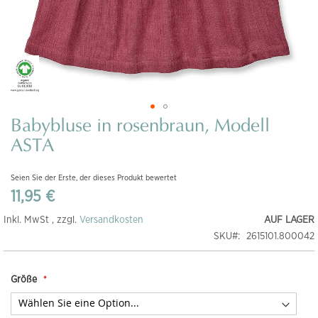
Babybluse in rosenbraun, Modell
Zum
Anfang
ASTA
der
Bildgalerie
Seien Sie der Erste, der dieses Produkt bewertet
springen
11,95 €
Inkl. MwSt , zzgl.
Versandkosten
AUF LAGER
SKU
2615101.800042
Größe