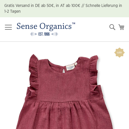
Zum
Gratis Versand in DE ab 50€, in AT ab 100€ // Schnelle Lieferung in
Inhalt
1-2 Tagen
springen
Suche
Me
Zum
Ende
der
Bildgalerie
springen