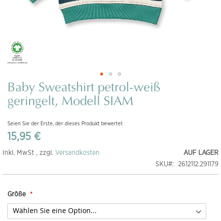
Baby Sweatshirt petrol-weiß
Zum
Anfang
geringelt, Modell SIAM
der
Bildgalerie
Seien Sie der Erste, der dieses Produkt bewertet
springen
15,95 €
Inkl. MwSt , zzgl.
Versandkosten
AUF LAGER
SKU
2612112.291179
Größe