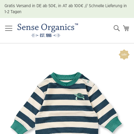
Zum
Gratis Versand in DE ab 50€, in AT ab 100€ // Schnelle Lieferung in
Inhalt
1-2 Tagen
springen
Suche
Me
Zum
Ende
der
Bildgalerie
springen