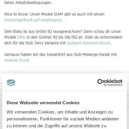
fairen Arbeitsbedingungen.
Nice to know: Unser Modell SIAM gibt es auch mit einem
Dschungeldruck auf seegrasgrün
.
Dein Baby ist aus Größe 92 rausgewachsen? Dann schau dir unser
Modell
DARI
in den Größen 92 bis 146/152 an. Oder du entscheidest
dich für die Slub Terry Variante mit
lustigem Bananen-Druck
.
Genauso haben wir das Sweatshirt aus Slub-Melange-Sweat mit
Ananas-Druck
.
Weitere Informationen
Rezensionen
Angaben zur Produktsicherheit
Diese Webseite verwendet Cookies
Wir verwenden Cookies, um Inhalte und Anzeigen zu
personalisieren, Funktionen für soziale Medien anbieten
Diese Artikel könnten dir auch gefallen!
zu können und die Zugriffe auf unsere Website zu