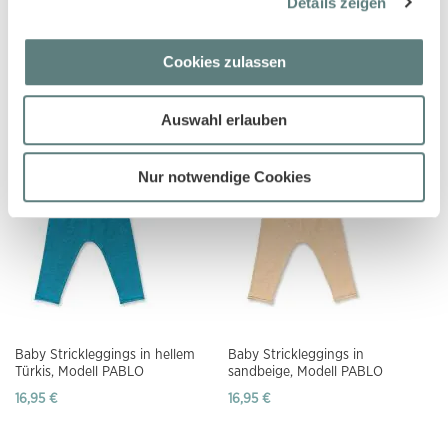
Details zeigen
Cookies zulassen
Baby Sweathose in dunklem
Babyhose in seegrasgrün, Modell
Petrol, Modell HAUKE
LOKI
13,95 €
14,95 €
Auswahl erlauben
Nur notwendige Cookies
Baby Strickleggings in hellem
Baby Strickleggings in
Türkis, Modell PABLO
sandbeige, Modell PABLO
16,95 €
16,95 €