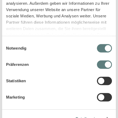
analysieren. Außerdem geben wir Informationen zu Ihrer
Verwendung unserer Website an unsere Partner für
soziale Medien, Werbung und Analysen weiter. Unsere
Partner führen diese Informationen möglicherweise mit
weiteren Daten zusammen, die Sie ihnen bereitgestellt
haben oder die sie im Rahmen Ihrer Nutzung der Dienste
gesammelt haben.
Einwilligungsauswahl
Notwendig
Baby Shorts in dunklem Petrol,
Babyhose in dunklem Petrol,
Präferenzen
Modell CHARLIE
Modell LOKI
10,95 €
14,95 €
Statistiken
Marketing