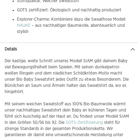
Stoffqualität: Weicher Sweatstoff
GOTS zertifiziert: Ökologisch und nachhaltig produziert
Explorer-Charme: Kombiniere dazu die Sweathose Modell
HAUKE
– aus nachhaltiger Baumwolle, abenteuerlich und
stylish
Details
Der kastige, weite Schnitt unseres Modell SIAM gibt deinem Baby
viel Bewegungsfreiheit beim Spielen. Mit seinen dunkelpetrol-
weißen Ringeln und dem niedlichen Schildkröten-Motiv macht
unser Bio Baby Sweatshirt jedes Outfit zu etwas Besonderem. Die
Bündchen an Saum und Ärmeln halten das Sweatshirt da, wo es
hingehört.
Mit seinem weichen Sweatstoff aus 100% Bio-Baumwolle wärmt
unser nachhaltiges Sweatshirt dein Baby an kühleren Tagen und
fühlt sich kuschelig auf der Haut an. Du findest unser Modell SIAM
in den Größen 50/56 bis 92. Die
GOTS-Zertifizierung
steht für
strenge Standards in der gesamten Produktionskette. Wir
garantieren dir damit eine umweltschonende Herstellung unter