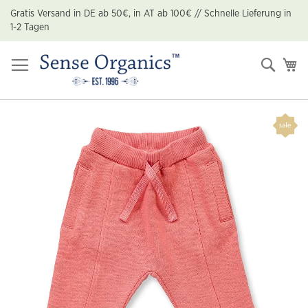
Zum
Gratis Versand in DE ab 50€, in AT ab 100€ // Schnelle Lieferung in
Inhalt
1-2 Tagen
springen
Suche
Me
Zum
Ende
der
Bildgalerie
springen