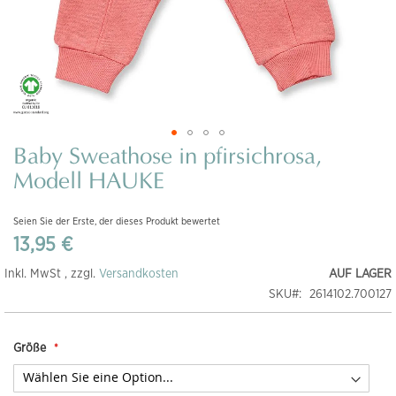
Baby Sweathose in pfirsichrosa,
Zum
Anfang
Modell HAUKE
der
Bildgalerie
Seien Sie der Erste, der dieses Produkt bewertet
springen
13,95 €
Inkl. MwSt , zzgl.
Versandkosten
AUF LAGER
SKU
2614102.700127
Größe