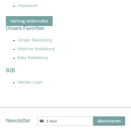
Impressum
Vertrag widerrufen
Unsere Favoriten
Jungen Bekleidung
Mädchen Bekleidung
Baby Bekleidung
B2B
Händler Login
Melden
Abonnieren
Newsletter
Sie
sich