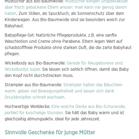
Mulltücher aus Bio-Baumwolle:
Mulltücher klingen unspektakulär,
aber frisch gebackene Eltern wissen: man kann nie genug davon
haben
. Zum Stillen, als Spucktuch, als Sonnenschutz über dem
Kinderwagen. Aus Bio-Baumwolle sind sie besonders weich zur
Babyhaut.
Babypflege-Set: Natürliche Pflegeprodukte, z.B. eine sanfte
Waschlotion und Creme ohne Parabene. Eltern legen Wert auf
schadstofffreie Produkte ohne starken Duft, die die zarte Babyhaut
pflegen.
Wickelbody aus Bio-Baumwolle:
Gerade für Neugeborene sind
Wickelbodys super.
Sie lassen sich seitlich öffnen, damit das Baby
den Kopf nicht durchstrecken muss.
Strampler aus Bio-Baumwolle:
Strampler halten das Bäuchlein
warm, geben viel Bewegungsfreiheit und lassen sich dank
Druckknöpfen schnell wechseln.
Hochwertige Wolldecke:
Eine weiche Decke aus Bio-Schurwolle,
perfekt für kuschelige Stunden.
Sie hält das Baby warm und ist
gleichzeitig atmungsaktiv, ideal für jede Jahreszeit.
Sinnvolle Geschenke für junge Mütter