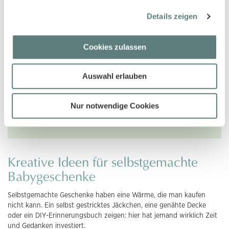
Da Babys noch nicht sofort loslaufen können, brauchen
Details zeigen
sie keine Schuhe
Bevor du eine Windeltorte mit zur Babyparty bringst,
frage lieber nach, ob die Eltern überhaupt Einweg-
Cookies zulassen
Windeln benutzen möchten
Wenn dein Geschenk erst in einem Jahr Sinn macht,
Auswahl erlauben
dann wird es vermutlich im Schrank vergessen
Tipp: Die meisten Eltern haben heute digitale Wunschlisten.
Nur notwendige Cookies
Einfach fragen. Das ist ganz normal. Damit vermeidest du
doppelte Geschenke.
Kreative Ideen für selbstgemachte
Babygeschenke
Selbstgemachte Geschenke haben eine Wärme, die man kaufen
nicht kann. Ein selbst gestricktes Jäckchen, eine genähte Decke
oder ein DIY-Erinnerungsbuch zeigen: hier hat jemand wirklich Zeit
und Gedanken investiert.