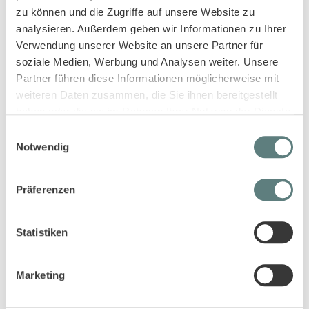
zu können und die Zugriffe auf unsere Website zu
analysieren. Außerdem geben wir Informationen zu Ihrer
Verwendung unserer Website an unsere Partner für
soziale Medien, Werbung und Analysen weiter. Unsere
Partner führen diese Informationen möglicherweise mit
weiteren Daten zusammen, die Sie ihnen bereitgestellt
haben oder die sie im Rahmen Ihrer Nutzung der Dienste
gesammelt haben.
Einwilligungsauswahl
No-Gos für Geschenke zur Geburt
Notwendig
Lieb gemeint, aber leider unpassend: Einige Geschenke können
bei Eltern in der Ecke verstauben. Hier findest du eine Auswahl
Präferenzen
an Überraschungen, die auch schlecht ankommen können.
Kuscheltiere sind gerade in den ersten Monat für die
meisten Babys uninteressant
Statistiken
Für große sperrige Geschenke könnte zu wenig Platz in
der Wohnung sein
Marketing
Frage, ob die Mutter stillt, bevor du einen Stilltee oder
Stillkissen verschenkst