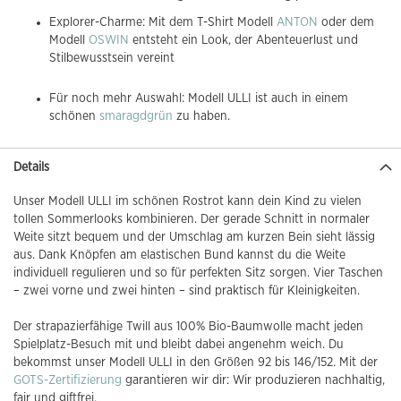
Explorer-Charme: Mit dem T-Shirt Modell
ANTON
oder dem
Modell
OSWIN
entsteht ein Look, der Abenteuerlust und
Stilbewusstsein vereint
Für noch mehr Auswahl: Modell ULLI ist auch in einem
schönen
smaragdgrün
zu haben.
Details
Unser Modell ULLI im schönen Rostrot kann dein Kind zu vielen
tollen Sommerlooks kombinieren. Der gerade Schnitt in normaler
Weite sitzt bequem und der Umschlag am kurzen Bein sieht lässig
aus. Dank Knöpfen am elastischen Bund kannst du die Weite
individuell regulieren und so für perfekten Sitz sorgen. Vier Taschen
– zwei vorne und zwei hinten – sind praktisch für Kleinigkeiten.
Der strapazierfähige Twill aus 100% Bio-Baumwolle macht jeden
Spielplatz-Besuch mit und bleibt dabei angenehm weich. Du
bekommst unser Modell ULLI in den Größen 92 bis 146/152. Mit der
GOTS-Zertifizierung
garantieren wir dir: Wir produzieren nachhaltig,
fair und giftfrei.