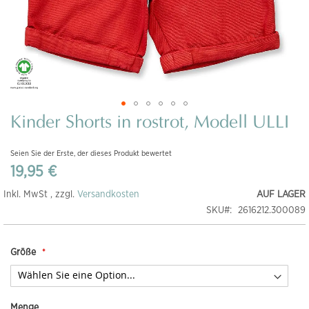
Kinder Shorts in rostrot, Modell ULLI
Zum
Anfang
der
Seien Sie der Erste, der dieses Produkt bewertet
Bildgalerie
19,95 €
springen
Inkl. MwSt , zzgl.
Versandkosten
AUF LAGER
SKU
2616212.300089
Größe
Menge