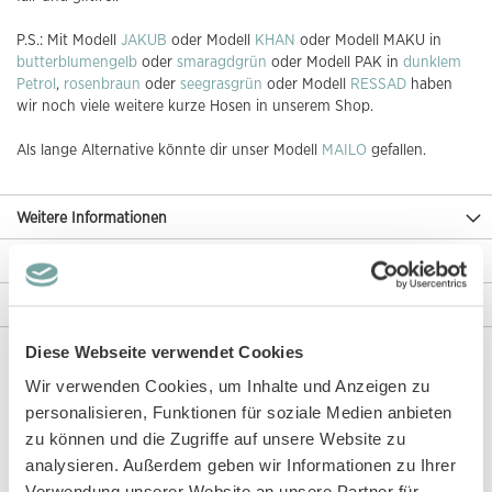
P.S.: Mit Modell
JAKUB
oder Modell
KHAN
oder Modell MAKU in
butterblumengelb
oder
smaragdgrün
oder Modell PAK in
dunklem
Petrol
,
rosenbraun
oder
seegrasgrün
oder Modell
RESSAD
haben
wir noch viele weitere kurze Hosen in unserem Shop.
Als lange Alternative könnte dir unser Modell
MAILO
gefallen.
Weitere Informationen
Rezensionen
Angaben zur Produktsicherheit
Diese Webseite verwendet Cookies
Wir verwenden Cookies, um Inhalte und Anzeigen zu
Diese Artikel könnten dir auch gefallen!
personalisieren, Funktionen für soziale Medien anbieten
zu können und die Zugriffe auf unsere Website zu
analysieren. Außerdem geben wir Informationen zu Ihrer
Verwendung unserer Website an unsere Partner für