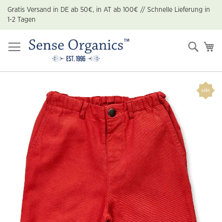
Zum
Gratis Versand in DE ab 50€, in AT ab 100€ // Schnelle Lieferung in
Inhalt
1-2 Tagen
springen
Suche
Me
Zum
Ende
der
Bildgalerie
springen